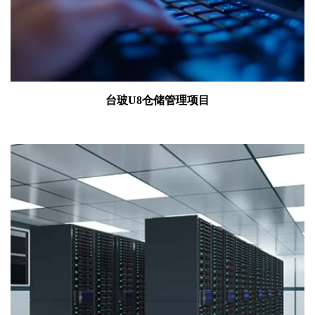
台玻U8仓储管理项目