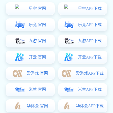
行业动态
多多28动态
悦达百奥恒年产300万吨新型低碳胶凝材料项
目开工建设
发布日期：
2024-03-18
访问次数：
2452
3月18日上午，江苏悦达百奥恒新材料
有限公司年产300万吨新型低碳胶凝材料及
绿色建材产业项目在滨海县举行开工仪
式。市委常委、副市长王连春出席并宣布