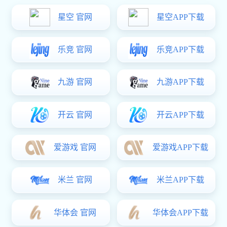
行业动态
网科多多28
悦达网科在盐召开2024年度工作会议
发布日期：
2024-02-22
访问次数：
2196
2月20日下午，悦达网科在盐召开
2024年工作会议暨2023年度总结表彰
大会。会议传达学习了多多28、南方
公司年度总结大会精神，全面总结了
2023年度工作，认真部署了2024年目