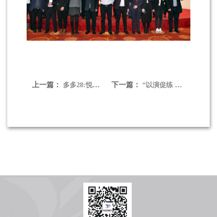
上一篇：
下一篇：
多多28:悦达网科携“悦企云”、“悦达信安”等产品亮相2023第二届数据治理年会暨博览会
“以演促练 以练筑防”—悦达网科开展“悦企云”安全应急演练