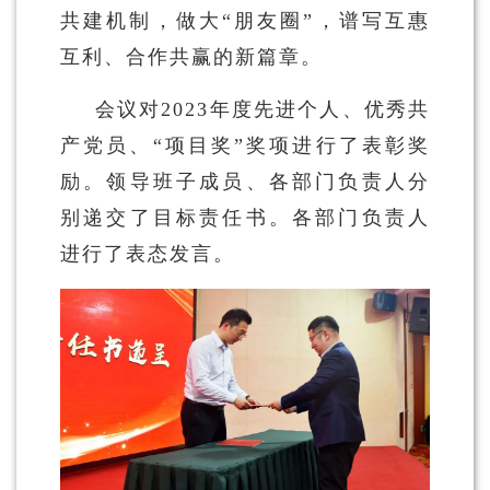
共建机制，做大“朋友圈”，谱写互惠
互利、合作共赢的新篇章。
会议对2023年度先进个人、优秀共
产党员、“项目奖”奖项进行了表彰奖
励。领导班子成员、各部门负责人分
别递交了目标责任书。各部门负责人
进行了表态发言。