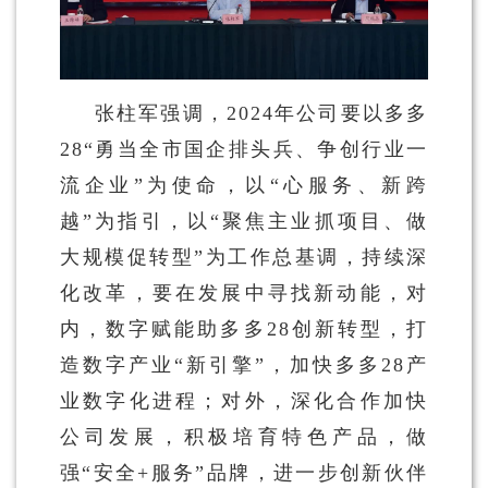
张柱军强调，2024年公司要以多多
28“勇当全市国企排头兵、争创行业一
流企业”为使命，以“心服务、新跨
越”为指引，以“聚焦主业抓项目、做
大规模促转型”为工作总基调，持续深
化改革，要在发展中寻找新动能，对
内，数字赋能助多多28创新转型，打
造数字产业“新引擎”，加快多多28产
业数字化进程；对外，深化合作加快
公司发展，积极培育特色产品，做
强“安全+服务”品牌，进一步创新伙伴